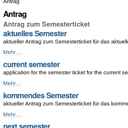
Antrag
Antrag
Antrag zum Semesterticket
aktuelles Semester
aktueller Antrag zum Semesterticket für das aktuel
aktuelles
Mehr…
Semester
current semester
-
application for the semester ticket for the current 
current
Mehr…
semester
kommendes Semester
-
aktueller Antrag zum Semesterticket für das kom
kommendes
Mehr…
Semester
next semester
-