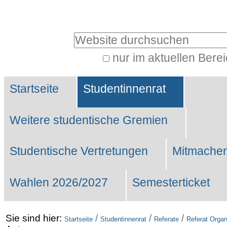
Benutzerspezifische
Werkzeuge
Website durchsuchen
nur im aktuellen Bere
Erweiterte
Sektionen
Suche…
Startseite
Studentinnenrat
Weitere studentische Gremien
Studentische Vertretungen
Mitmachen
Wahlen 2026/2027
Semesterticket
Sie sind hier:
/
/
/
Startseite
Studentinnenrat
Referate
Referat Organ