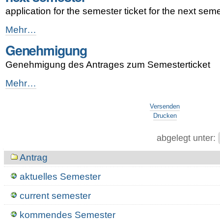
application for the semester ticket for the next sem
next
Mehr…
semester
Genehmigung
-
Genehmigung des Antrages zum Semesterticket
Genehmigung
Mehr…
-
Artikelaktionen
Versenden
Drucken
abgelegt unter:
Navigation
Antrag
aktuelles Semester
current semester
kommendes Semester