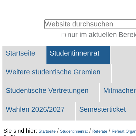
Benutzerspezifische
Werkzeuge
Website durchsuchen
nur im aktuellen Bere
Erweiterte
Sektionen
Suche…
Startseite
Studentinnenrat
Weitere studentische Gremien
Studentische Vertretungen
Mitmachen
Wahlen 2026/2027
Semesterticket
Sie sind hier:
/
/
/
Startseite
Studentinnenrat
Referate
Referat Organ