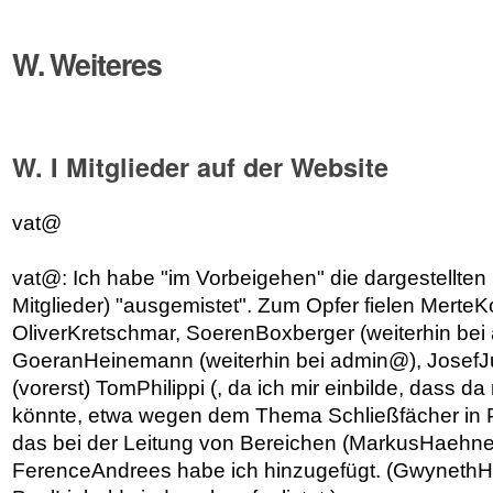
W. Weiteres
W. I Mitglieder auf der Website
vat@
vat@: Ich habe "im Vorbeigehen" die dargestellten M
Mitglieder) "ausgemistet". Zum Opfer fielen MerteK
OliverKretschmar, SoerenBoxberger (weiterhin be
GoeranHeinemann (weiterhin bei admin@), JosefJ
(vorerst) TomPhilippi (, da ich mir einbilde, dass d
könnte, etwa wegen dem Thema Schließfächer in Pil
das bei der Leitung von Bereichen (MarkusHaehn
FerenceAndrees habe ich hinzugefügt. (GwynethHi