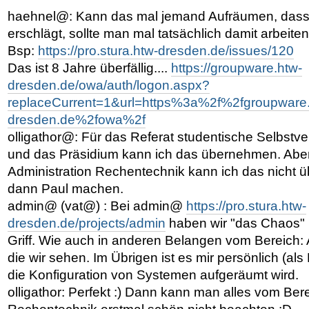
haehnel@: Kann das mal jemand Aufräumen, dass 
erschlägt, sollte man mal tatsächlich damit arbeite
Bsp:
https://pro.stura.htw-dresden.de/issues/120
Das ist 8 Jahre überfällig....
https://groupware.htw-
dresden.de/owa/auth/logon.aspx?
replaceCurrent=1&url=https%3a%2f%2fgroupware.
dresden.de%2fowa%2f
olligathor@: Für das Referat studentische Selbstv
und das Präsidium kann ich das übernehmen. Aber 
Administration Rechentechnik kann ich das nicht
dann Paul machen.
admin@ (vat@) : Bei admin@
https://pro.stura.htw-
dresden.de/projects/admin
haben wir "das Chaos" 
Griff. Wie auch in anderen Belangen vom Bereich:
die wir sehen. Im Übrigen ist es mir persönlich (als
die Konfiguration von Systemen aufgeräumt wird.
olligathor: Perfekt :) Dann kann man alles vom Ber