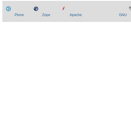
Plone
Zope
Apache
GNU