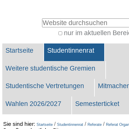
Benutzerspezifische
Werkzeuge
Website durchsuchen
nur im aktuellen Bere
Erweiterte
Sektionen
Suche…
Startseite
Studentinnenrat
Weitere studentische Gremien
Studentische Vertretungen
Mitmachen
Wahlen 2026/2027
Semesterticket
Sie sind hier:
/
/
/
Startseite
Studentinnenrat
Referate
Referat Organ