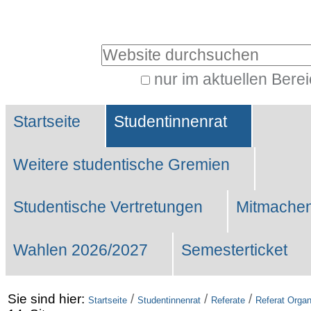
Benutzerspezifische
Werkzeuge
Website durchsuchen
nur im aktuellen Bere
Erweiterte
Sektionen
Suche…
Startseite
Studentinnenrat
Weitere studentische Gremien
Studentische Vertretungen
Mitmachen
Wahlen 2026/2027
Semesterticket
Sie sind hier:
/
/
/
Startseite
Studentinnenrat
Referate
Referat Organ