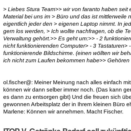
>
Liebes Stura Team
>>
wir von faranto haben seit e
Material bei uns im
>
Büro und das ist mittlerweile 
eigentlich jeder den
>
eigenen Laptop nimmt. In je
gern los werden,
>
Ich wollte nachfragen, ob die T
Verwaltung gehört.
>>
Es geht um:
>>
- 2 funktioni
nicht funktionierenden Computer
>
- 3 Tastaturen
>
-
funktionierende Bildschirme. (einen wöllten wir beha
ich nicht zum Laufen bekommen habe
>>
Gehören 
ol.fischer@: Meiner Meinung nach alles einfach mi
können wir dann selber immer noch. (Das kann g
es dann zu entsorgen gibt) Und die freuen sich üb
gewonnen Arbeitsplatz der in Ihrem kleinen Büro e
Marlene: Können wir annehmen. Macht Fischer.