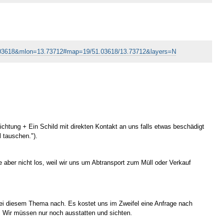
51.03618&mlon=13.73712#map=19/51.03618/13.73712&layers=N
ichtung + Ein Schild mit direkten Kontakt an uns falls etwas beschädigt
 tauschen.").
e aber nicht los, weil wir uns um Abtransport zum Müll oder Verkauf
U bei diesem Thema nach. Es kostet uns im Zweifel eine Anfrage nach
. Wir müssen nur noch ausstatten und sichten.