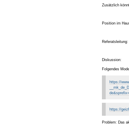
Zusätzlich könn
Position im Hau
Referatsleitung
Diskussion:
Folgendes Model
https://ww
__mk_de_
de&sprefi
https://gei
Problem: Das akt