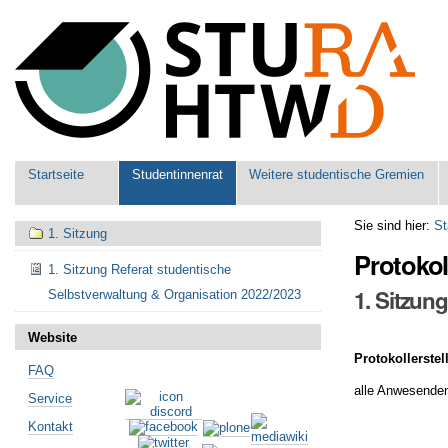
Benutzerspezifische
Werkzeuge
Sektionen
Startseite
Studentinnenrat
Weitere studentische Gremien
Navigation
Sie sind hier:
St
1. Sitzung
Protokol
1. Sitzung Referat studentische
1. Sitzun
Selbstverwaltung & Organisation 2022/2023
Website
Protokollerste
FAQ
alle Anwesende
Service
Kontakt