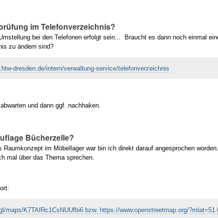
prüfung im Telefonverzeichnis?
 Umstellung bei den Telefonen erfolgt sein... Braucht es dann noch einmal ei
nis zu ändern sind?
.htw-dresden.de/intern/verwaltung-service/telefonverzeichnis
g abwarten und dann ggf. nachhaken.
uflage Bücherzelle?
rs Raumkonzept im Möbellager war bin ich direkt darauf angesprochen worden
fach mal über das Thema sprechen.
ort:
o.gl/maps/K7TAfRc1CsNUUfbi6 bzw. https://www.openstreetmap.org/?mlat=