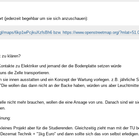
ort (jederzeit begehbar um sie sich anzuschauen):
o.gl/maps/6kp1wPcjkuXzfsBh6 bzw. https://www.openstreetmap.org/?mlat=
t zu klären?
ontakte zu Elektriker und jemand der die Bodenplatte setzen würde
uns die Zelle transportieren.
 sie innen ausstatten und ein Konzept der Wartung vorlegen. z.B. jährliche S
 ("Die wollen das dann nicht an der Backe haben, würden uns aber Leuchtmittel
Zelle nicht mehr brauchen, wollen die eine Ansage von uns. Danach sind wir si
en.
inung:
s kleines Projekt aber für die Studierenden. Gleichzeitig zieht man mit der T
Dezernat Technik + "1kg Euro" und dann sollte sich das von selbst erledigen