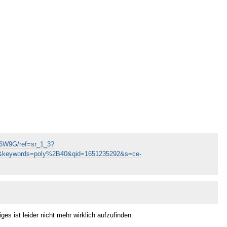
M6W9G/ref=sr_1_3?
words=poly%2B40&qid=1651235292&s=ce-
es ist leider nicht mehr wirklich aufzufinden.