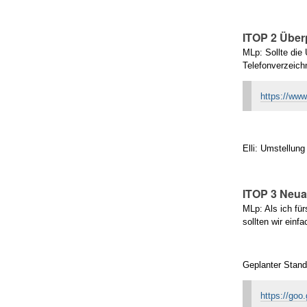
ITOP 2 Über
MLp: Sollte die
Telefonverzeich
https://www
Elli: Umstellun
ITOP 3 Neua
MLp: Als ich fü
sollten wir ein
Geplanter Stand
https://go