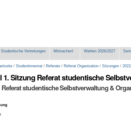
Studentische Vertretungen
Mitmachen!
Wahlen 2026/2027
Seme
artseite
/
Studentinnenrat
/
Referate
/
Referat Organisation
/
Sitzungen
/
2022
l 1. Sitzung Referat studentische Selbst
g Referat studentische Selbstverwaltung & Organ
llung
n