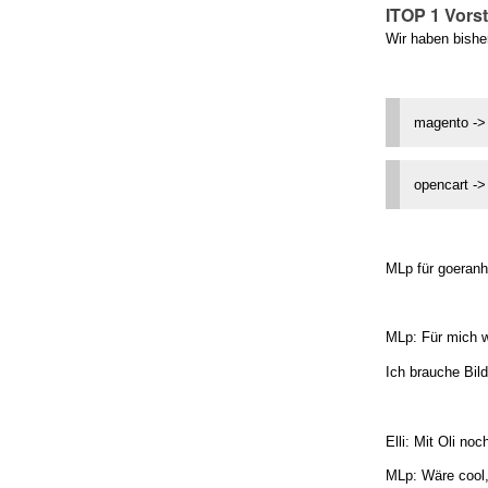
ITOP 1 Vors
Wir haben bisher
magento -
opencart -
MLp für goeranh
MLp: Für mich wa
Ich brauche Bild
Elli: Mit Oli no
MLp: Wäre cool,