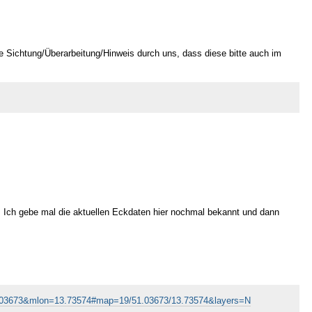
ne Sichtung/Überarbeitung/Hinweis durch uns, dass diese bitte auch im
. Ich gebe mal die aktuellen Eckdaten hier nochmal bekannt und dann
51.03673&mlon=13.73574#map=19/51.03673/13.73574&layers=N