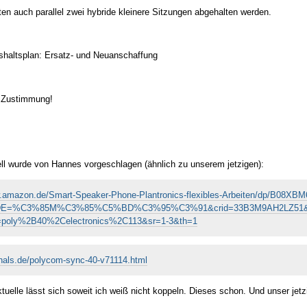
ten auch parallel zwei hybride kleinere Sitzungen abgehalten werden.
shaltsplan: Ersatz- und Neuanschaffung
: Zustimmung!
l wurde von Hannes vorgeschlagen (ähnlich zu unserem jetzigen):
w.amazon.de/Smart-Speaker-Phone-Plantronics-flexibles-Arbeiten/dp/B08XB
DE=%C3%85M%C3%85%C5%BD%C3%95%C3%91&crid=33B3M9AH2LZ51&key
x=poly%2B40%2Celectronics%2C113&sr=1-3&th=1
zhals.de/polycom-sync-40-v71114.html
uelle lässt sich soweit ich weiß nicht koppeln. Dieses schon. Und unser jetzig