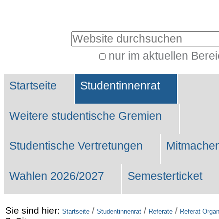
Benutzerspezifische
Werkzeuge
Website durchsuchen
nur im aktuellen Bere
Erweiterte
Sektionen
Suche…
Startseite
Studentinnenrat
Weitere studentische Gremien
Studentische Vertretungen
Mitmachen
Wahlen 2026/2027
Semesterticket
Sie sind hier:
/
/
/
Startseite
Studentinnenrat
Referate
Referat Organ