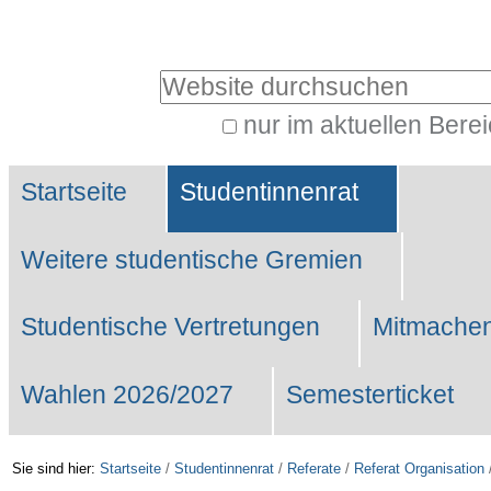
Benutzerspezifische
Werkzeuge
Website durchsuchen
nur im aktuellen Bere
Erweiterte
Sektionen
Suche…
Startseite
Studentinnenrat
Weitere studentische Gremien
Studentische Vertretungen
Mitmachen
Wahlen 2026/2027
Semesterticket
Sie sind hier:
Startseite
/
Studentinnenrat
/
Referate
/
Referat Organisation