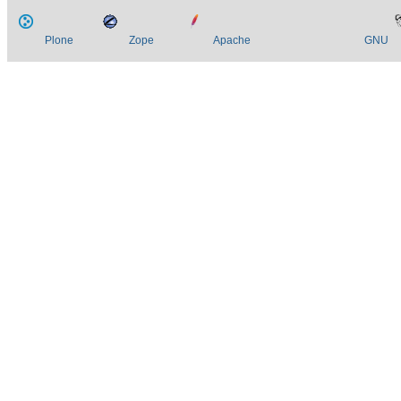
Plone
Zope
Apache
GNU