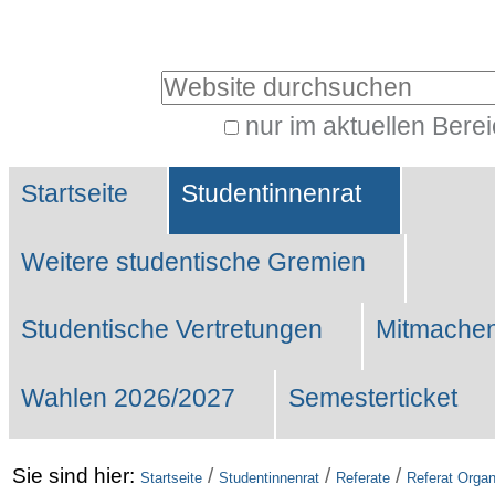
Benutzerspezifische
Werkzeuge
Website durchsuchen
nur im aktuellen Bere
Erweiterte
Sektionen
Suche…
Startseite
Studentinnenrat
Weitere studentische Gremien
Studentische Vertretungen
Mitmachen
Wahlen 2026/2027
Semesterticket
Sie sind hier:
/
/
/
Startseite
Studentinnenrat
Referate
Referat Organ