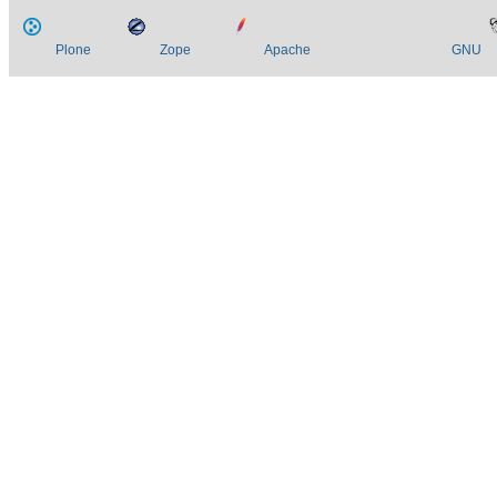
Plone
Zope
Apache
GNU