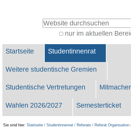
Benutzerspezifische
Werkzeuge
Website durchsuchen
nur im aktuellen Bere
Erweiterte
Sektionen
Suche…
Startseite
Studentinnenrat
Weitere studentische Gremien
Studentische Vertretungen
Mitmachen
Wahlen 2026/2027
Semesterticket
Sie sind hier:
Startseite
/
Studentinnenrat
/
Referate
/
Referat Organisation