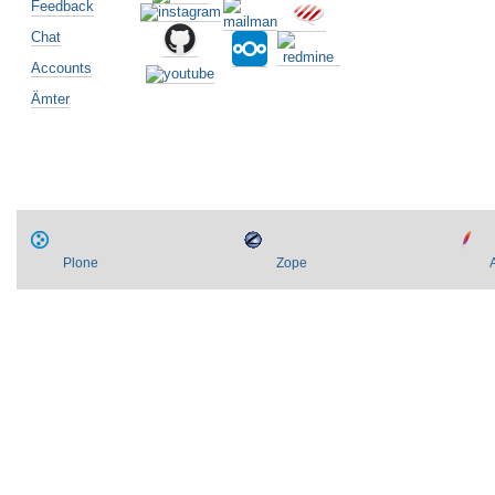
Feedback
Chat
Accounts
Ämter
Plone
Zope