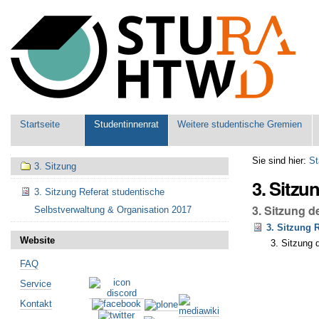
Benutzerspezifische
Werkzeuge
Sektionen
Startseite
Studentinnenrat
Weitere studentische Gremien
Navigation
Sie sind hier:
St
3. Sitzung
3. Sitzu
3. Sitzung Referat studentische
3. Sitzung 
Selbstverwaltung & Organisation 2017
3. Sitzung 
Website
3. Sitzung 
FAQ
Artikelaktionen
Service
Kontakt