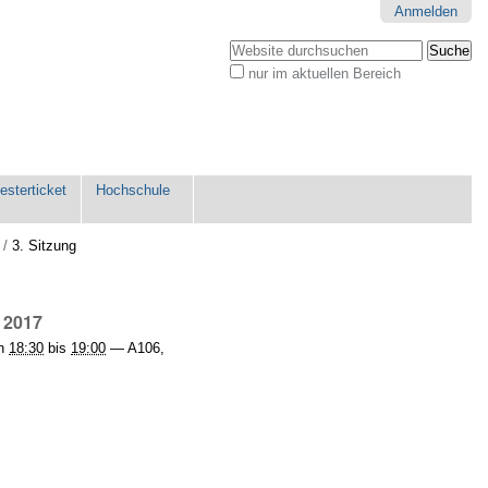
Anmelden
Website durchsuchen
nur im aktuellen Bereich
Erweiterte
Suche…
sterticket
Hochschule
/
3. Sitzung
n 2017
n
18:30
bis
19:00
—
A106
,