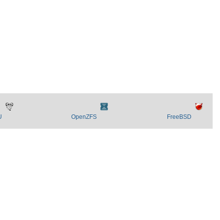
U
OpenZFS
FreeBSD