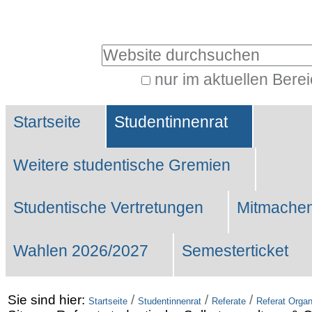
Benutzerspezifische
Werkzeuge
Website durchsuchen
nur im aktuellen Bere
Erweiterte
Sektionen
Suche…
Startseite
Studentinnenrat
Weitere studentische Gremien
Studentische Vertretungen
Mitmachen
Wahlen 2026/2027
Semesterticket
Sie sind hier:
/
/
/
Startseite
Studentinnenrat
Referate
Referat Organ