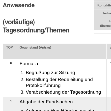
Anwesende
Kontaktt
Teiln
(vorläufige)
T
übern
Tagesordnung/Themen
TOP
Gegenstand (Antrag)
Formalia
0.
Begrüßung zur Sitzung
Bestellung der Redeleitung und
Protokollführung
Verabschiedung der Tagesordnung
Abgabe der Fundsachen
1.
Anfrage an Herr Häusler, meinte