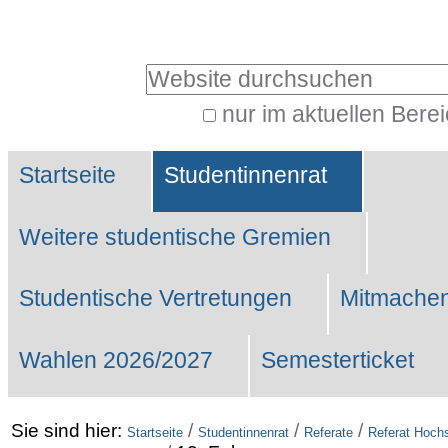
Benutzerspezifische
Werkzeuge
Website durchsuchen
nur im aktuellen Bere
Erweiterte
Sektionen
Suche…
Startseite
Studentinnenrat
Weitere studentische Gremien
Studentische Vertretungen
Mitmachen
Wahlen 2026/2027
Semesterticket
Sie sind hier:
/
/
/
Startseite
Studentinnenrat
Referate
Referat Hochs