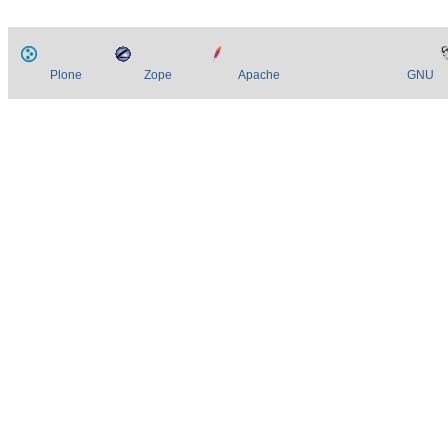
Plone
Zope
Apache
GNU