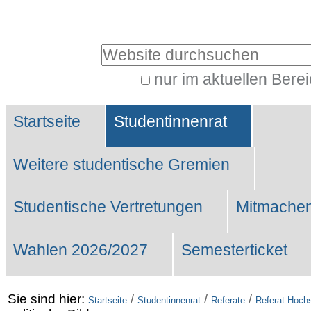
Benutzerspezifische
Werkzeuge
Website durchsuchen
nur im aktuellen Bere
Erweiterte
Sektionen
Suche…
Startseite
Studentinnenrat
Weitere studentische Gremien
Studentische Vertretungen
Mitmachen
Wahlen 2026/2027
Semesterticket
Sie sind hier:
/
/
/
Startseite
Studentinnenrat
Referate
Referat Hochs