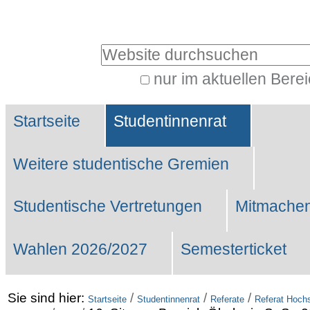
Benutzerspezifische
Werkzeuge
Website durchsuchen
nur im aktuellen Bere
Erweiterte
Sektionen
Suche…
Startseite
Studentinnenrat
Weitere studentische Gremien
Studentische Vertretungen
Mitmachen
Wahlen 2026/2027
Semesterticket
Sie sind hier:
/
/
/
Startseite
Studentinnenrat
Referate
Referat Hochs