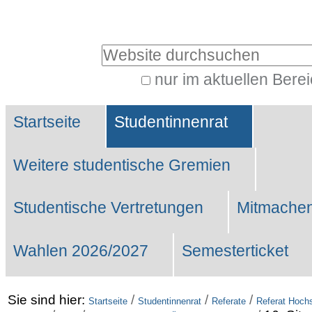
Benutzerspezifische
Werkzeuge
Website durchsuchen
nur im aktuellen Bere
Erweiterte
Sektionen
Suche…
Startseite
Studentinnenrat
Weitere studentische Gremien
Studentische Vertretungen
Mitmachen
Wahlen 2026/2027
Semesterticket
Sie sind hier:
/
/
/
Startseite
Studentinnenrat
Referate
Referat Hochs