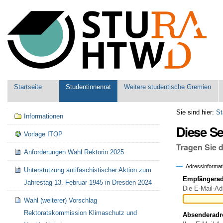
Benutzerspezifische
Werkzeuge
Sektionen
Startseite
Studentinnenrat
Weitere studentische Gremien
Navigation
Sie sind hier:
St
Informationen
Diese S
Vorlage ITOP
Tragen Sie 
Anforderungen Wahl Rektorin 2025
Adressinformat
Unterstützung antifaschistischer Aktion zum
Empfängeradr
Jahrestag 13. Februar 1945 in Dresden 2024
Die E-Mail-Ad
Wahl (weiterer) Vorschlag
Rektoratskommission Klimaschutz und
Absenderadr