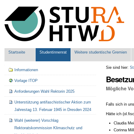
Benutzerspezifische
Werkzeuge
Sektionen
Startseite
Studentinnenrat
Weitere studentische Gremien
Navigation
Sie sind hier:
St
Informationen
Besetzu
Vorlage ITOP
Mögliche Vo
Anforderungen Wahl Rektorin 2025
Unterstützung antifaschistischer Aktion zum
Falls sich in u
Jahrestag 13. Februar 1945 in Dresden 2024
Hätte ich (ol.f
Wahl (weiterer) Vorschlag
Claudia Me
Rektoratskommission Klimaschutz und
Corinna Mill