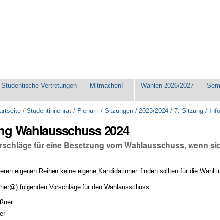
Studentische Vertretungen
Mitmachen!
Wahlen 2026/2027
Seme
artseite
/
Studentinnenrat
/
Plenum
/
Sitzungen
/
2023/2024
/
7. Sitzung
/
Inf
ng Wahlausschuss 2024
rschläge für eine Besetzung vom Wahlausschuss, wenn sich
nseren eigenen Reihen keine eigene Kandidatinnen finden sollten für die Wahl
ischer@) folgenden Vorschläge für den Wahlausschuss.
ißner
er