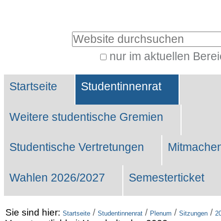
Benutzerspezifische
Werkzeuge
Website durchsuchen
nur im aktuellen Bere
Erweiterte
Sektionen
Suche…
Startseite
Studentinnenrat
Weitere studentische Gremien
Studentische Vertretungen
Mitmachen
Wahlen 2026/2027
Semesterticket
Sie sind hier:
/
/
/
/
Startseite
Studentinnenrat
Plenum
Sitzungen
2