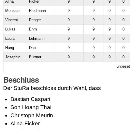
Alina
Ficker
9
9
9
0
Monique
Riedmann
9
9
9
0
Vincent
Renger
9
9
9
0
Lukas
Ehm
9
9
9
0
Laura
Lehmann
9
9
9
0
Hung
Dao
9
9
9
0
Josephin
Büttner
9
9
9
0
unbeset
Beschluss
Der StuRa beschloss durch Wahl, dass
Bastian Caspari
Son Hoang Thai
Christoph Meurin
Alina Ficker