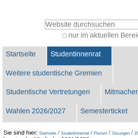
Benutzerspezifische
Werkzeuge
Website durchsuchen
nur im aktuellen Bere
Erweiterte
Sektionen
Suche…
Startseite
Studentinnenrat
Weitere studentische Gremien
Studentische Vertretungen
Mitmachen
Wahlen 2026/2027
Semesterticket
Sie sind hier:
/
/
/
/
Startseite
Studentinnenrat
Plenum
Sitzungen
2