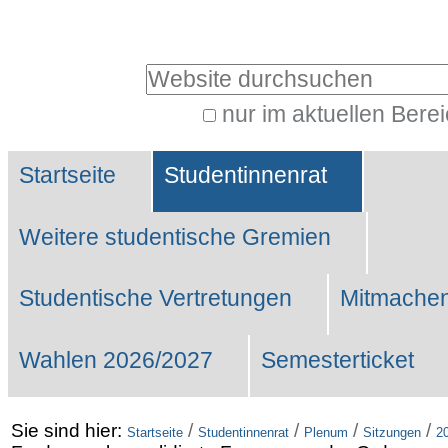
Benutzerspezifische
Werkzeuge
Website durchsuchen
nur im aktuellen Bere
Erweiterte
Sektionen
Suche…
Startseite
Studentinnenrat
Weitere studentische Gremien
Studentische Vertretungen
Mitmachen
Wahlen 2026/2027
Semesterticket
Sie sind hier:
/
/
/
/
Startseite
Studentinnenrat
Plenum
Sitzungen
2