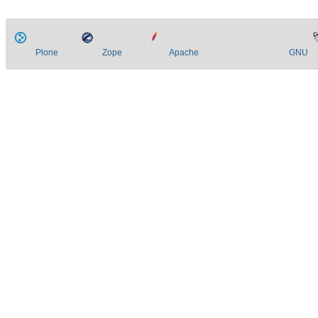
Plone
Zope
Apache
GNU