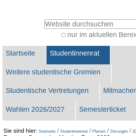
Benutzerspezifische
Werkzeuge
Website durchsuchen
nur im aktuellen Bere
Erweiterte
Sektionen
Suche…
Startseite
Studentinnenrat
Weitere studentische Gremien
Studentische Vertretungen
Mitmachen
Wahlen 2026/2027
Semesterticket
Sie sind hier:
/
/
/
/
Startseite
Studentinnenrat
Plenum
Sitzungen
2