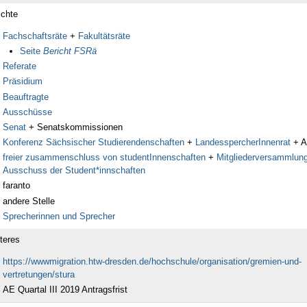
ichte
Fachschaftsräte
+
Fakultätsräte
Seite
Bericht FSRä
Referate
Präsidium
Beauftragte
Ausschüsse
Senat
+ Senatskommissionen
Konferenz Sächsischer Studierendenschaften
+
LandesspercherInnenrat
+ A
freier zusammenschluss von studentInnenschaften
+
Mitgliederversammlun
Ausschuss der Student*innschaften
faranto
andere Stelle
Sprecherinnen und Sprecher
teres
https://wwwmigration.htw-dresden.de/hochschule/organisation/gremien-und-
vertretungen/stura
AE Quartal III 2019 Antragsfrist