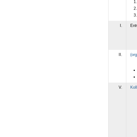
I.
Ent
II.
(or
V.
Kol