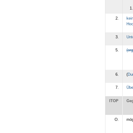
2.
kei
Hoc
3.
Unt
5.
(or
6.
(
Du
7.
Übe
ITOP
Geg
O.
mög