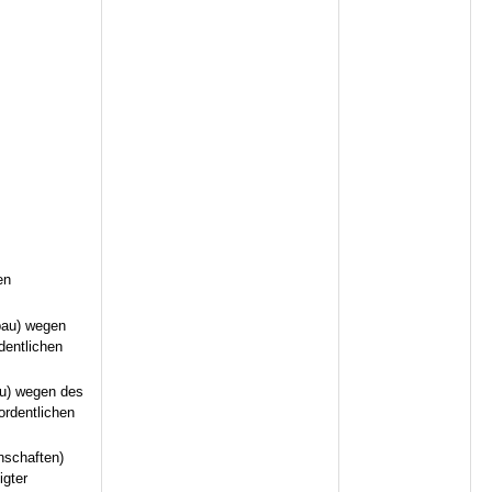
en
bau) wegen
dentlichen
au) wegen des
ordentlichen
nschaften)
igter