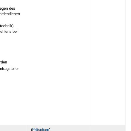
wegen des
ordentlichen
technik)
ehlens bei
rden
tragsteller
(
Präsidium
)