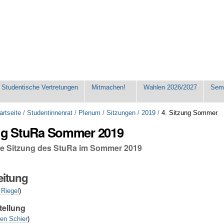
Studentische Vertretungen
Mitmachen!
Wahlen 2026/2027
Seme
artseite
/
Studentinnenrat
/
Plenum
/
Sitzungen
/
2019
/
4. Sitzung Sommer
ung StuRa Sommer 2019
che Sitzung des StuRa im Sommer 2019
eitung
 Riegel
)
tellung
en Schier
)