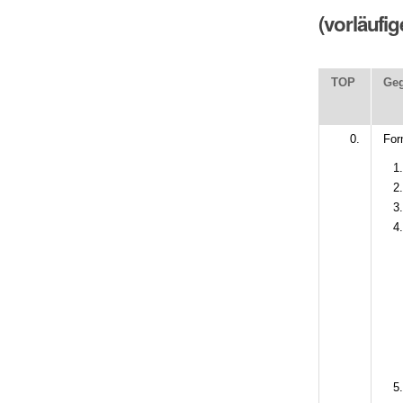
(vorläufi
TOP
Geg
0.
For