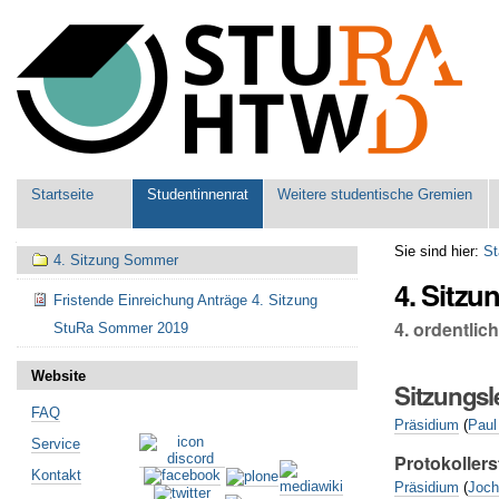
Benutzerspezifische
Werkzeuge
Sektionen
Startseite
Studentinnenrat
Weitere studentische Gremien
Navigation
Sie sind hier:
St
4. Sitzung Sommer
4. Sitz
Fristende Einreichung Anträge 4. Sitzung
4. ordentli
StuRa Sommer 2019
Website
Sitzungsl
FAQ
Präsidium
(
Paul
Service
Protokollers
Kontakt
Präsidium
(
Joch