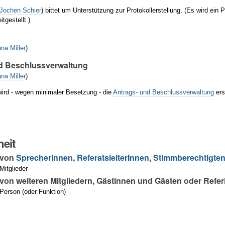
Jochen Schier
) bittet um Unterstützung zur Protokollerstellung. (Es wird ein 
itgestellt.)
nna Miller
)
d Beschlussverwaltung
nna Miller
)
ird - wegen minimaler Besetzung - die
Antrags- und Beschlussverwaltung
ers
eit
 von
SprecherInnen
,
ReferatsleiterInnen
,
Stimmberechtigte
itglieder
on weiteren Mitgliedern, Gästinnen und Gästen oder Refe
Person (oder Funktion)