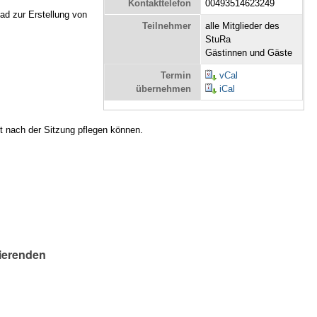
Kontakttelefon
00493514623249
Pad zur Erstellung von
Teilnehmer
alle Mitglieder des
StuRa
Gästinnen und Gäste
Termin
vCal
übernehmen
iCal
t nach der Sitzung pflegen können.
n
rierenden