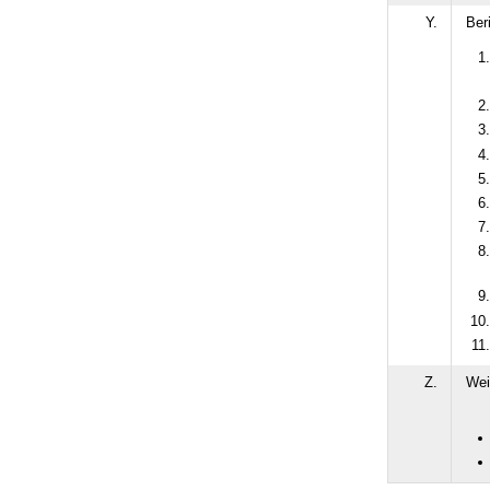
Y.
Ber
Z.
Wei