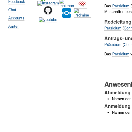
Feedback
Das
Präsidium
(
Chat
Mitschriften bere
Accounts
Redeleitung
Ämter
Präsidium
(
Cori
Antrags- un
Präsidium
(
Cori
Das
Präsidium
w
Anwesenh
Abmeldung
Namen der M
Anmeldung v
Namen der 