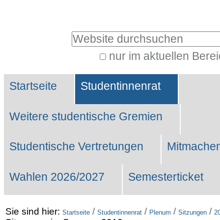
Benutzerspezifische
Werkzeuge
Website durchsuchen
nur im aktuellen Bere
Erweiterte
Sektionen
Suche…
Startseite
Studentinnenrat
Weitere studentische Gremien
Studentische Vertretungen
Mitmachen
Wahlen 2026/2027
Semesterticket
Sie sind hier:
/
/
/
/
Startseite
Studentinnenrat
Plenum
Sitzungen
2