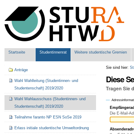
Benutzerspezifische
Werkzeuge
Sektionen
Startseite
Studentinnenrat
Weitere studentische Gremien
Navigation
Sie sind hier:
St
Anträge
Diese S
Wahl Wahlleitung (Studentinnen- und
Tragen Sie 
Studentenschaft) 2019/2020
Wahl Wahlausschuss (Studentinnen- und
Adressinformat
Studentenschaft) 2019/2020
Empfängeradr
Die E-Mail-Ad
Teilnahme faranto NP ESN SoSe 2019
Erlass initiale studentische Umweltordnung
Absenderadr