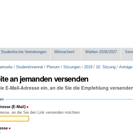
Studentische Vertretungen
Mitmachen!
Wahlen 2026/2027
Seme
artseite
/
Studentinnenrat
/
Plenum
/
Sitzungen
/
2019
/
10. Sitzung
/
Anträge
eite an jemanden versenden
die E-Mail-Adresse ein, an die Sie die Empfehlung versende
ion
esse (E-Mail)
(Erforderlich)
resse, an die Sie den Link versenden möchten.
esse
(Erforderlich)