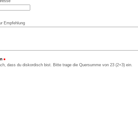
dresse
ur Empfehlung
on
(Erforderlich)
ach, dass du diskordisch bist. Bitte trage die Quersumme von 23 (2+3) ein.