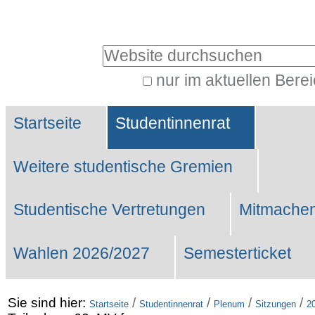
Benutzerspezifische
Werkzeuge
Website durchsuchen
nur im aktuellen Bere
Erweiterte
Sektionen
Suche…
Startseite
Studentinnenrat
Weitere studentische Gremien
Studentische Vertretungen
Mitmachen
Wahlen 2026/2027
Semesterticket
Sie sind hier:
/
/
/
/
Startseite
Studentinnenrat
Plenum
Sitzungen
2