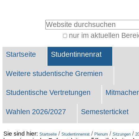
Benutzerspezifische
Werkzeuge
Website durchsuchen
nur im aktuellen Bere
Erweiterte
Sektionen
Suche…
Startseite
Studentinnenrat
Weitere studentische Gremien
Studentische Vertretungen
Mitmachen
Wahlen 2026/2027
Semesterticket
Sie sind hier:
/
/
/
/
Startseite
Studentinnenrat
Plenum
Sitzungen
2