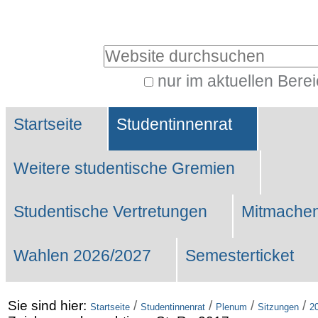
Benutzerspezifische
Werkzeuge
Website durchsuchen
nur im aktuellen Bere
Erweiterte
Sektionen
Suche…
Startseite
Studentinnenrat
Weitere studentische Gremien
Studentische Vertretungen
Mitmachen
Wahlen 2026/2027
Semesterticket
Sie sind hier:
/
/
/
/
Startseite
Studentinnenrat
Plenum
Sitzungen
2