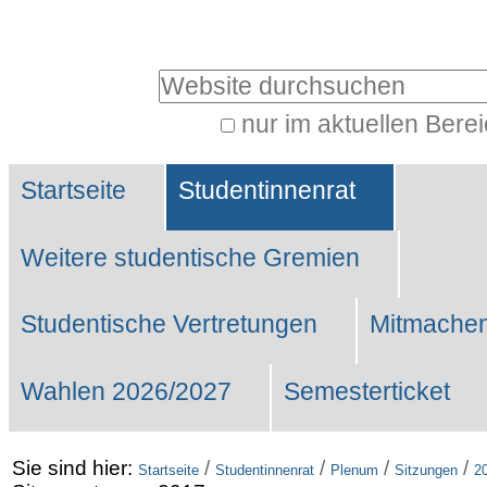
Benutzerspezifische
Werkzeuge
Website durchsuchen
nur im aktuellen Bere
Erweiterte
Sektionen
Suche…
Startseite
Studentinnenrat
Weitere studentische Gremien
Studentische Vertretungen
Mitmachen
Wahlen 2026/2027
Semesterticket
Sie sind hier:
/
/
/
/
Startseite
Studentinnenrat
Plenum
Sitzungen
2