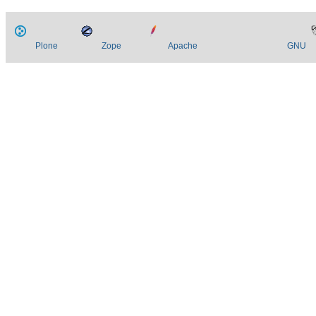
Plone
Zope
Apache
GNU