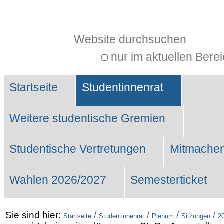
Benutzerspezifische
Werkzeuge
Website durchsuchen
nur im aktuellen Bere
Erweiterte
Sektionen
Suche…
Startseite
Studentinnenrat
Weitere studentische Gremien
Studentische Vertretungen
Mitmachen
Wahlen 2026/2027
Semesterticket
Sie sind hier:
/
/
/
/
Startseite
Studentinnenrat
Plenum
Sitzungen
2