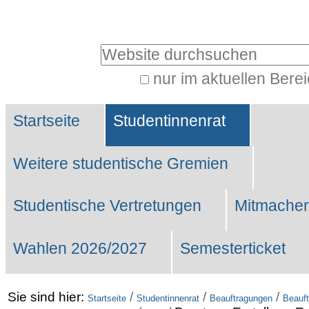
Benutzerspezifische
Werkzeuge
Website durchsuchen
nur im aktuellen Bere
Erweiterte
Sektionen
Suche…
Startseite
Studentinnenrat
Weitere studentische Gremien
Studentische Vertretungen
Mitmachen
Wahlen 2026/2027
Semesterticket
Sie sind hier:
/
/
/
Startseite
Studentinnenrat
Beauftragungen
Beauft