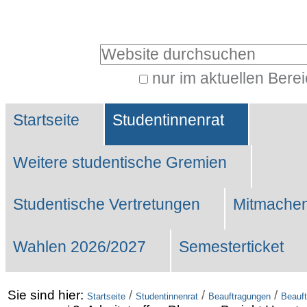
Benutzerspezifische
Werkzeuge
Website durchsuchen
nur im aktuellen Bere
Erweiterte
Sektionen
Suche…
Startseite
Studentinnenrat
Weitere studentische Gremien
Studentische Vertretungen
Mitmachen
Wahlen 2026/2027
Semesterticket
Sie sind hier:
/
/
/
Startseite
Studentinnenrat
Beauftragungen
Beauft