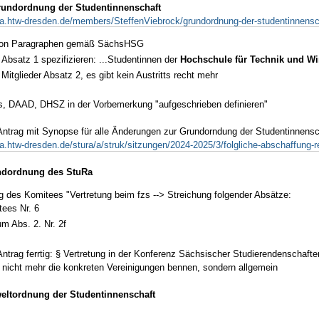
undordnung der Studentinnenschaft
ra.htw-dresden.de/members/SteffenViebrock/grundordnung-der-studentinnensc
von Paragraphen gemäß SächsHSG
r Absatz 1 spezifizieren: ...Studentinnen der
Hochschule für Technik und Wi
 Mitglieder Absatz 2, es gibt kein Austritts recht mehr
s, DAAD, DHSZ in der Vorbemerkung "aufgeschrieben definieren"
Antrag mit Synopse für alle Änderungen zur Grundorndung der Studentinnenscha
ra.htw-dresden.de/stura/a/struk/sitzungen/2024-2025/3/folgliche-abschaffung-r
ndordnung des StuRa
 des Komitees "Vertretung beim fzs --> Streichung folgender Absätze:
ees Nr. 6
m Abs. 2. Nr. 2f
Antrag ferrtig: § Vertretung in der Konferenz Sächsischer Studierendenschaf
 nicht mehr die konkreten Vereinigungen bennen, sondern allgemein
ltordnung der Studentinnenschaft