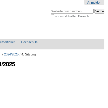
Anmelden
Website durchsuchen
nur im aktuellen Bereich
Erweiterte
Suche…
sterticket
Hochschule
n
/
2024/2025
/
4. Sitzung
4/2025