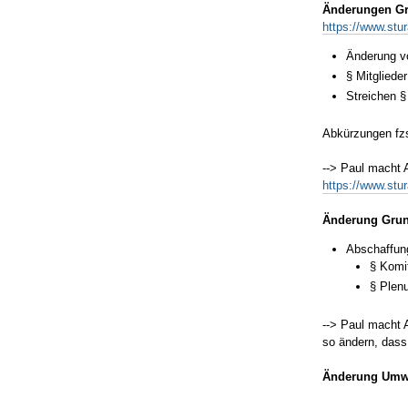
Änderungen Gr
https://www.stu
Änderung 
§ Mitgliede
Streichen §
Abkürzungen fz
--> Paul macht 
https://www.stu
Änderung Gru
Abschaffung
§ Komit
§ Plenu
--> Paul macht 
so ändern, dass
Änderung Umwe