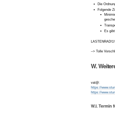
Die Ordnung
Folgende Zi
Minimi
gesche
Transpo
Es gib
LASTENRAD!1!
--> Tolle Vorsc
W. Weiter
vat@:
https://www.stu
https://www.stu
W.I. Termin 