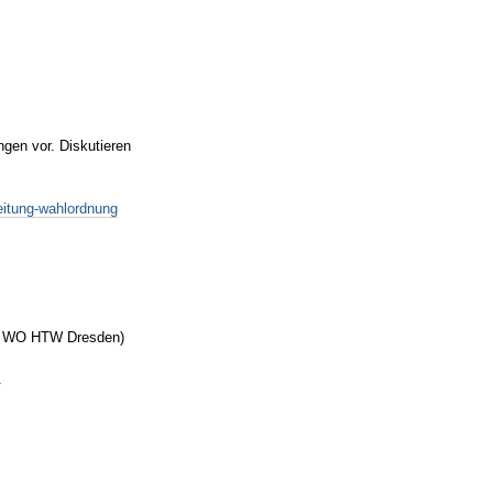
ngen vor. Diskutieren
eitung-wahlordnung
nung WO HTW Dresden)
.