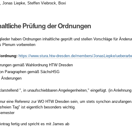
 Jonas Liepke, Steffen Viebrock, Boxi
nhaltliche Prüfung der Ordnungen
lieder haben Ordnungen inhaltliche geprüft und stellen Vorschläge für Änderu
rs Plenum vorbereiten
lordnung:
https://www.stura.htw-dresden.de/members/JonasLiepke/ueberarb
erungen gemäß Wahlordnung HTW Dresden
von Paragraphen gemäß SächsHSG
e Änderungen
 klarstellend ", in unaufschiebbaren Angelegenheiten," eingefügt. (in Anleh
l nur eine Referenz zur WO HTW Dresden sein, um stets synchon anzufangen
sfreien Tag" ist eigentlich besonders wichtig.
Semester
Antrag fertig und spricht es mit James ab