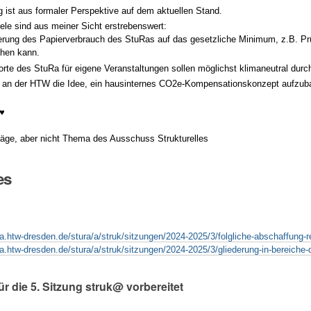
 ist aus formaler Perspektive auf dem aktuellen Stand.
ele sind aus meiner Sicht erstrebenswert:
erung des Papierverbrauch des StuRas auf das gesetzliche Minimum, z.B. P
hen kann.
rte des StuRa für eigene Veranstaltungen sollen möglichst klimaneutral durc
t an der HTW die Idee, ein hausinternes CO2e-Kompensationskonzept aufzubau
♥️
hläge, aber nicht Thema des Ausschuss Strukturelles
es
ra.htw-dresden.de/stura/a/struk/sitzungen/2024-2025/3/folgliche-abschaffung-r
ra.htw-dresden.de/stura/a/struk/sitzungen/2024-2025/3/gliederung-in-bereiche
für die 5. Sitzung struk@ vorbereitet