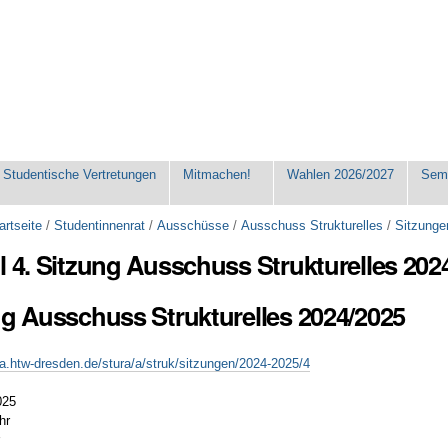
Studentische Vertretungen
Mitmachen!
Wahlen 2026/2027
Seme
artseite
/
Studentinnenrat
/
Ausschüsse
/
Ausschuss Strukturelles
/
Sitzunge
l 4. Sitzung Ausschuss Strukturelles 202
ng Ausschuss Strukturelles 2024/2025
ra.htw-dresden.de/stura/a/struk/sitzungen/2024-2025/4
025
Uhr
r