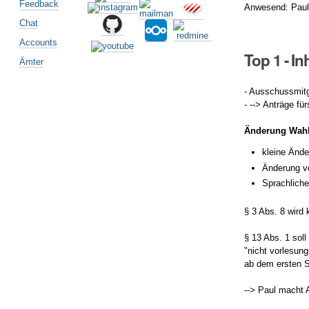
Feedback
Anwesend: Paul,
Chat
Accounts
Top 1 - I
Ämter
- Ausschussmitg
- --> Anträge fü
Änderung Wah
kleine Änd
Änderung 
Sprachlich
§ 3 Abs. 8 wird
§ 13 Abs. 1 sol
"nicht vorlesung
ab dem ersten 
--> Paul macht 