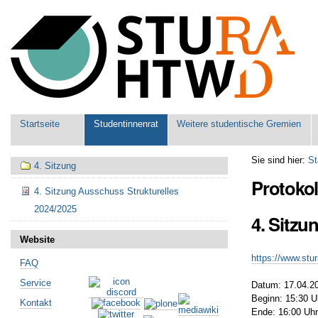
Benutzerspezifische
Werkzeuge
Sektionen
Startseite
Studentinnenrat
Weitere studentische Gremien
Navigation
Sie sind hier:
St
4. Sitzung
Protokol
4. Sitzung Ausschuss Strukturelles
2024/2025
4. Sitzu
Website
https://www.stu
FAQ
Service
Datum: 17.04.2
Beginn: 15:30 
Kontakt
Ende: 16:00 Uh