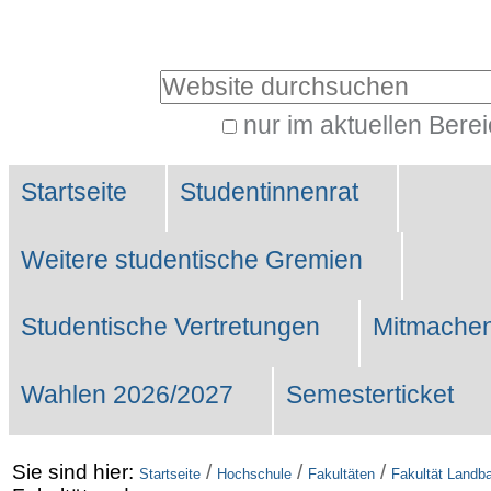
Benutzerspezifische
Werkzeuge
Website durchsuchen
nur im aktuellen Bere
Erweiterte
Sektionen
Suche…
Startseite
Studentinnenrat
Weitere studentische Gremien
Studentische Vertretungen
Mitmachen
Wahlen 2026/2027
Semesterticket
Sie sind hier:
/
/
/
Startseite
Hochschule
Fakultäten
Fakultät Landb