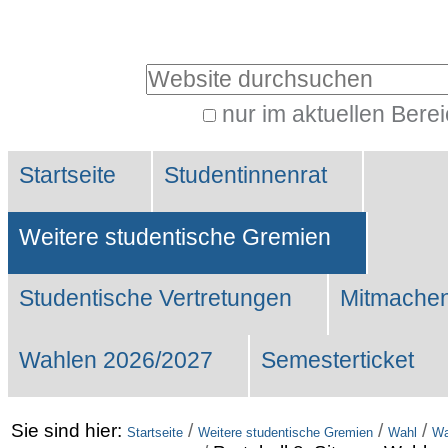
Benutzerspezifische
Werkzeuge
Website durchsuchen
nur im aktuellen Bere
Erweiterte
Sektionen
Suche…
Startseite
Studentinnenrat
Weitere studentische Gremien
Studentische Vertretungen
Mitmachen
Wahlen 2026/2027
Semesterticket
Sie sind hier:
/
/
/
Startseite
Weitere studentische Gremien
Wahl
Wa