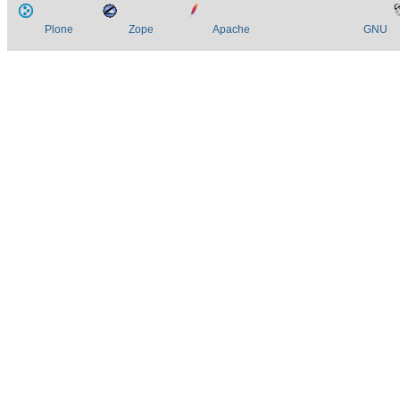
Plone
Zope
Apache
GNU