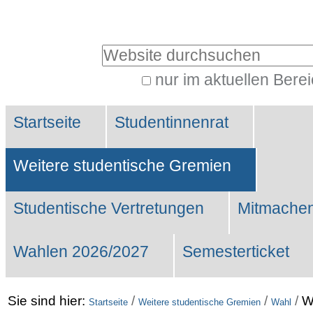
Benutzerspezifische
Werkzeuge
Website durchsuchen
nur im aktuellen Bere
Erweiterte
Sektionen
Suche…
Startseite
Studentinnenrat
Weitere studentische Gremien
Studentische Vertretungen
Mitmachen
Wahlen 2026/2027
Semesterticket
Sie sind hier:
/
/
/
W
Startseite
Weitere studentische Gremien
Wahl