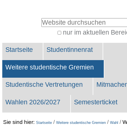
Benutzerspezifische
Werkzeuge
Website durchsuchen
nur im aktuellen Bere
Erweiterte
Sektionen
Suche…
Startseite
Studentinnenrat
Weitere studentische Gremien
Studentische Vertretungen
Mitmachen
Wahlen 2026/2027
Semesterticket
Sie sind hier:
/
/
/
W
Startseite
Weitere studentische Gremien
Wahl