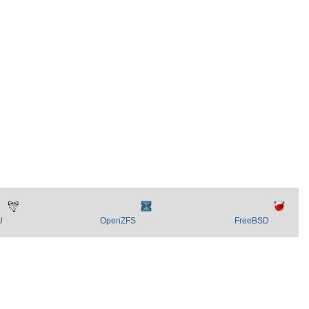
U
OpenZFS
FreeBSD