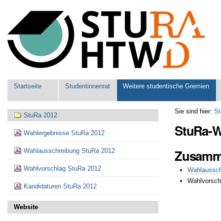
Benutzerspezifische
Werkzeuge
Sektionen
Startseite
Studentinnenrat
Weitere studentische Gremien
Navigation
Sie sind hier:
St
StuRa 2012
StuRa-W
Wahlergebnisse StuRa 2012
Zusamm
Wahlausschreibung StuRa 2012
Wahlvorschlag StuRa 2012
Wahlaussch
Wahlvorschl
Kandidaturen StuRa 2012
Artikelaktionen
Website