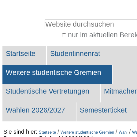
Benutzerspezifische
Werkzeuge
Website durchsuchen
nur im aktuellen Bere
Erweiterte
Sektionen
Suche…
Startseite
Studentinnenrat
Weitere studentische Gremien
Studentische Vertretungen
Mitmachen
Wahlen 2026/2027
Semesterticket
Sie sind hier:
/
/
/
Startseite
Weitere studentische Gremien
Wahl
Wa