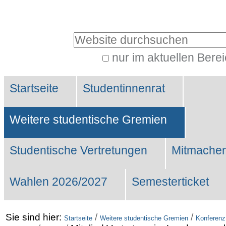
Benutzerspezifische
Werkzeuge
Website durchsuchen
nur im aktuellen Bere
Erweiterte
Sektionen
Suche…
Startseite
Studentinnenrat
Weitere studentische Gremien
Studentische Vertretungen
Mitmachen
Wahlen 2026/2027
Semesterticket
Sie sind hier:
/
/
Startseite
Weitere studentische Gremien
Konferenz