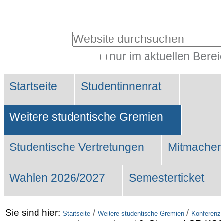
Benutzerspezifische
Werkzeuge
Website durchsuchen
nur im aktuellen Bere
Erweiterte
Sektionen
Suche…
Startseite
Studentinnenrat
Weitere studentische Gremien
Studentische Vertretungen
Mitmachen
Wahlen 2026/2027
Semesterticket
Sie sind hier:
/
/
Startseite
Weitere studentische Gremien
Konferenz