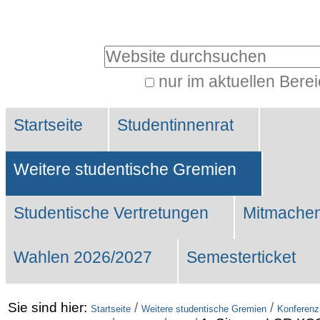
Benutzerspezifische
Werkzeuge
Website durchsuchen
nur im aktuellen Bere
Erweiterte
Sektionen
Suche…
Startseite
Studentinnenrat
Weitere studentische Gremien
Studentische Vertretungen
Mitmachen
Wahlen 2026/2027
Semesterticket
Sie sind hier:
/
/
Startseite
Weitere studentische Gremien
Konferenz