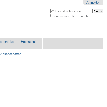
Anmelden
Website durchsuchen
nur im aktuellen Bereich
Erweiterte
Suche…
sterticket
Hochschule
ntInnenschaften