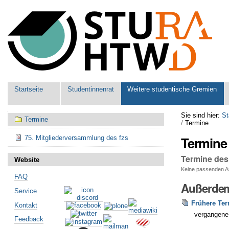
Benutzerspezifische
Werkzeuge
Sektionen
Startseite
Studentinnenrat
Weitere studentische Gremien
Navigation
Sie sind hier:
St
Termine
/
Termine
Termine
75. Mitgliederversammlung des fzs
Termine des
Website
Keine passenden Art
FAQ
Außerdem
Service
Frühere Te
Kontakt
vergangene
Feedback