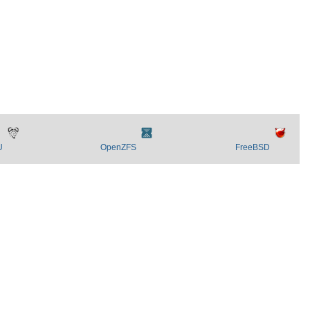
U
OpenZFS
FreeBSD