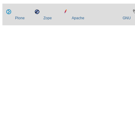
Plone
Zope
Apache
GNU