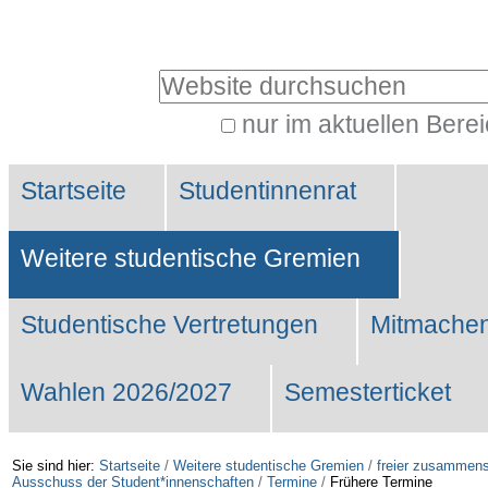
Benutzerspezifische
Werkzeuge
Website durchsuchen
nur im aktuellen Bere
Erweiterte
Sektionen
Suche…
Startseite
Studentinnenrat
Weitere studentische Gremien
Studentische Vertretungen
Mitmachen
Wahlen 2026/2027
Semesterticket
Sie sind hier:
Startseite
/
Weitere studentische Gremien
/
freier zusammens
Ausschuss der Student*innenschaften
/
Termine
/
Frühere Termine