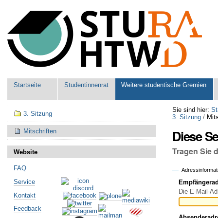
Benutzerspezifische
Werkzeuge
Sektionen
Startseite
Studentinnenrat
Weitere studentische Gremien
Navigation
Sie sind hier:
St
3. Sitzung
3. Sitzung
/
Mits
Diese S
Mitschriften
Tragen Sie 
Website
FAQ
Adressinformat
Service
Empfängeradr
Die E-Mail-Ad
Kontakt
Feedback
Absenderadr