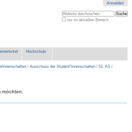
Anmelden
Website durchsuchen
nur im aktuellen Bereich
Erweiterte
Suche…
sterticket
Hochschule
ntInnenschaften
/
Ausschuss der Student*innenschaften
/
51. AS
/
n möchten.