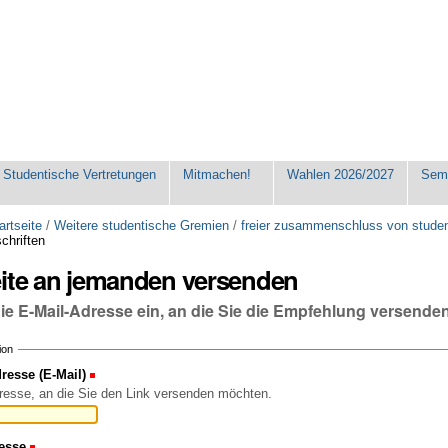
Studentische Vertretungen
Mitmachen!
Wahlen 2026/2027
Seme
artseite
/
Weitere studentische Gremien
/
freier zusammenschluss von stude
chriften
eite an jemanden versenden
die E-Mail-Adresse ein, an die Sie die Empfehlung versende
ion
esse (E-Mail)
(Erforderlich)
resse, an die Sie den Link versenden möchten.
esse
(Erforderlich)