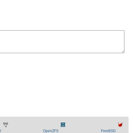
U
OpenZFS
FreeBSD