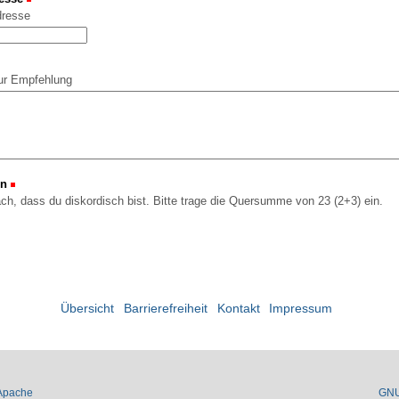
dresse
ur Empfehlung
on
(Erforderlich)
ach, dass du diskordisch bist. Bitte trage die Quersumme von 23 (2+3) ein.
Übersicht
Barrierefreiheit
Kontakt
Impressum
Apache
GN