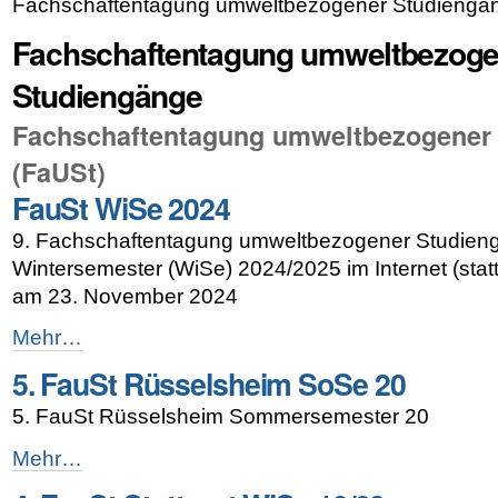
Fachschaftentagung umweltbezogener Studiengä
Fachschaftentagung umweltbezoge
Studiengänge
Fachschaftentagung umweltbezogener
(FaUSt)
FauSt WiSe 2024
9. Fachschaftentagung umweltbezogener Studien
Wintersemester (WiSe) 2024/2025 im Internet (stat
am 23. November 2024
FauSt
Mehr…
WiSe
5. FauSt Rüsselsheim SoSe 20
2024
-
5. FauSt Rüsselsheim Sommersemester 20
5.
Mehr…
FauSt
Rüsselsheim