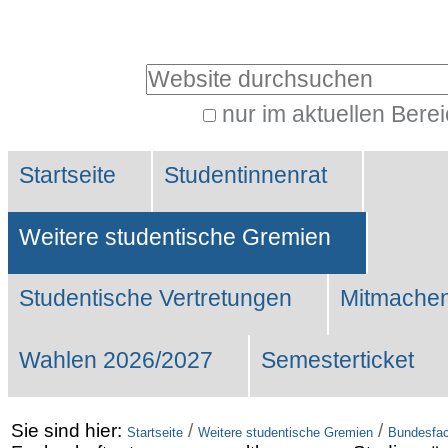
Benutzerspezifische
Werkzeuge
Website durchsuchen
nur im aktuellen Bere
Erweiterte
Sektionen
Suche…
Startseite
Studentinnenrat
Weitere studentische Gremien
Studentische Vertretungen
Mitmachen
Wahlen 2026/2027
Semesterticket
Sie sind hier:
/
/
Startseite
Weitere studentische Gremien
Bundesfac