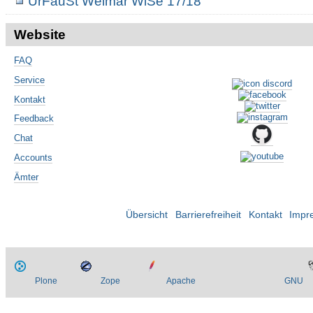
UrFauSt Weimar WiSe 17/18
Website
FAQ
Service
Kontakt
Feedback
Chat
Accounts
Ämter
Übersicht
Barrierefreiheit
Kontakt
Impr
Plone
Zope
Apache
GNU