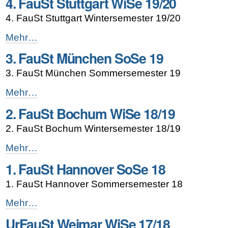
4. FauSt Stuttgart WiSe 19/20
SoSe
4. FauSt Stuttgart Wintersemester 19/20
20
-
4.
Mehr…
FauSt
3. FauSt München SoSe 19
Stuttgart
WiSe
3. FauSt München Sommersemester 19
19/20
-
3.
Mehr…
FauSt
2. FauSt Bochum WiSe 18/19
München
SoSe
2. FauSt Bochum Wintersemester 18/19
19
-
2.
Mehr…
FauSt
1. FauSt Hannover SoSe 18
Bochum
WiSe
1. FauSt Hannover Sommersemester 18
18/19
-
1.
Mehr…
FauSt
UrFauSt Weimar WiSe 17/18
Hannover