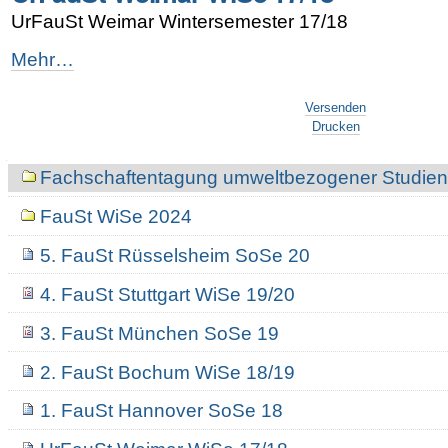
SoSe
UrFauSt Weimar Wintersemester 17/18
18
-
UrFauSt
Mehr…
Weimar
Artikelaktionen
WiSe
Versenden
17/18
Drucken
-
Navigation
Fachschaftentagung umweltbezogener Studie
FauSt WiSe 2024
5. FauSt Rüsselsheim SoSe 20
4. FauSt Stuttgart WiSe 19/20
3. FauSt München SoSe 19
2. FauSt Bochum WiSe 18/19
1. FauSt Hannover SoSe 18