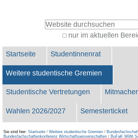
Benutzerspezifische
Werkzeuge
Website durchsuchen
nur im aktuellen Bere
Erweiterte
Sektionen
Suche…
Startseite
Studentinnenrat
Weitere studentische Gremien
Studentische Vertretungen
Mitmachen
Wahlen 2026/2027
Semesterticket
Sie sind hier:
Startseite
/
Weitere studentische Gremien
/
Bundesfachschaf
Bundesfachschaftenkonferenz Wirtschaftswissenschaften
/
BuFaK WiWi S