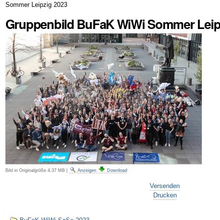
Sommer Leipzig 2023
Gruppenbild BuFaK WiWi Sommer Leip
Bild in Originalgröße
4.37 MB
|
Anzeigen
Download
Artikelaktionen
Versenden
Drucken
Navigation