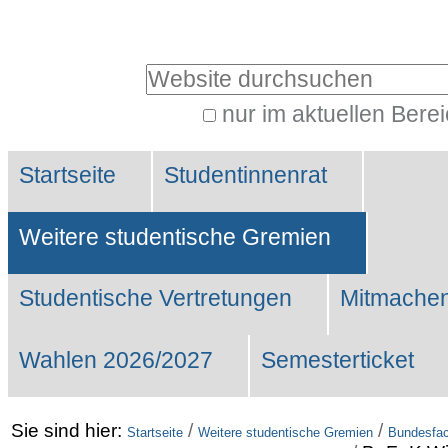
Benutzerspezifische
Werkzeuge
Website durchsuchen
nur im aktuellen Bere
Erweiterte
Sektionen
Suche…
Startseite
Studentinnenrat
Weitere studentische Gremien
Studentische Vertretungen
Mitmachen
Wahlen 2026/2027
Semesterticket
Sie sind hier:
/
/
Startseite
Weitere studentische Gremien
Bundesfac