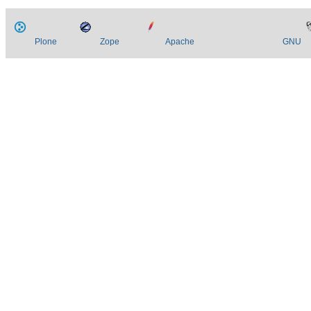
Plone
Zope
Apache
GNU