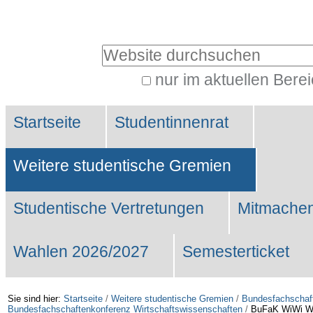
Benutzerspezifische
Werkzeuge
Website durchsuchen
nur im aktuellen Bere
Erweiterte
Sektionen
Suche…
Startseite
Studentinnenrat
Weitere studentische Gremien
Studentische Vertretungen
Mitmachen
Wahlen 2026/2027
Semesterticket
Sie sind hier:
Startseite
/
Weitere studentische Gremien
/
Bundesfachschaf
Bundesfachschaftenkonferenz Wirtschaftswissenschaften
/
BuFaK WiWi W