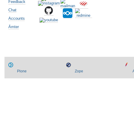
Feedback
Chat
Accounts
Ämter
Plone
Zope