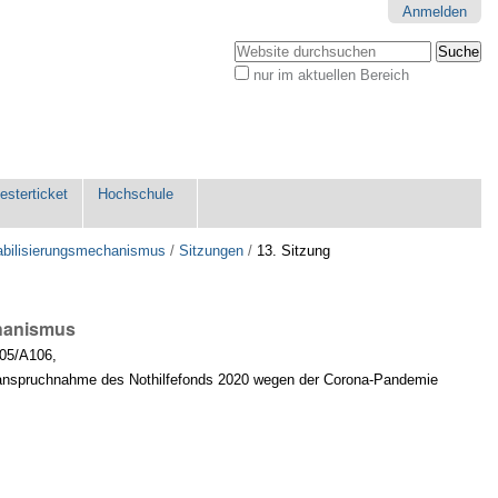
Anmelden
Website durchsuchen
nur im aktuellen Bereich
Erweiterte
Suche…
sterticket
Hochschule
abilisierungsmechanismus
/
Sitzungen
/
13. Sitzung
chanismus
05/A106
,
 Inanspruchnahme des Nothilfefonds 2020 wegen der Corona-Pandemie