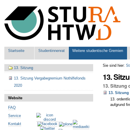
Benutzerspezifische
Werkzeuge
Sektionen
Startseite
Studentinnenrat
Weitere studentische Gremien
Navigation
Sie sind hier:
St
13. Sitzung
13. Sitz
13. Sitzung Vergabegremium Nothilfefonds
13. Sitzung
2020
13. Sitzung
Website
13. ordentl
aufgrund fi
FAQ
Artikelaktionen
Service
Kontakt