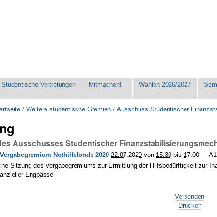
Studentische Vertretungen
Mitmachen!
Wahlen 2026/2027
Seme
artseite
/
Weitere studentische Gremien
/
Ausschuss Studentischer Finanzst
ung
 des Ausschusses Studentischer Finanzstabilisierungsme
 Vergabegremium Nothilfefonds 2020
22.07.2020
von
15:30
bis
17:00
—
A1
iche Sitzung des Vergabegremiums zur Ermittlung der Hilfsbedürftigkeit zur
nanzieller Engpässe
Versenden
Drucken