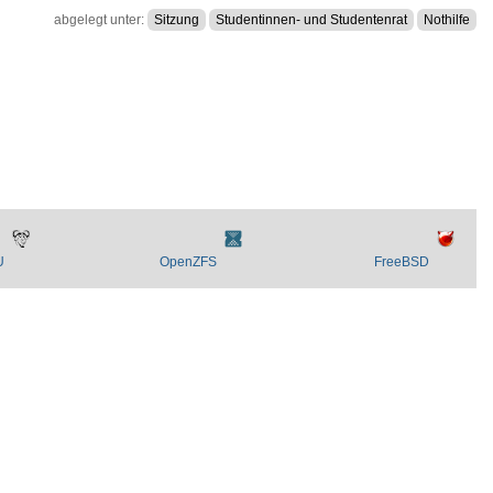
abgelegt unter:
Sitzung
Studentinnen- und Studentenrat
Nothilfe
U
OpenZFS
FreeBSD