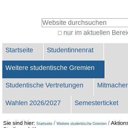
Benutzerspezifische
Werkzeuge
Website durchsuchen
nur im aktuellen Bere
Erweiterte
Sektionen
Suche…
Startseite
Studentinnenrat
Weitere studentische Gremien
Studentische Vertretungen
Mitmachen
Wahlen 2026/2027
Semesterticket
Sie sind hier:
/
/
Aktion
Startseite
Weitere studentische Gremien